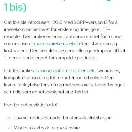
1 bis)
Cat 1bis ble introdusert i 2016 med 3GPP-versjon 13 for å
imøtekomme behovet for enklere og rimeligere LTE-
moduler. Den bruker én enkelt antenne i stedet for to, noe
som reduserer
maskinvarekompleksiteten
, størrelsen og
kostnadene. Den beholder de generelle egenskapene til Cat
1, men er bedre egnet for kompakte produkter.
Cat 1bis brukes i
sporingsenheter for eiendeler
, wearables,
kompakte sensorer og IoT-enheter for forbrukere. Den
leverer nok ytelse for små og mellomstore dataoverføringer,
samtidig som enhetsdesignet er effektivt.
Hvorfor det er viktig for IoT:
Lavere modulkostnader for storskala distribusjon
Mindre fotavtrykk for maskinvare