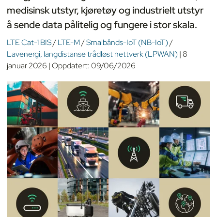
medisinsk utstyr, kjøretøy og industrielt utstyr
å sende data pålitelig og fungere i stor skala.
LTE Cat-1 BIS
/
LTE-M
/
Smalbånds-IoT (NB-IoT)
/
Lavenergi, langdistanse trådløst nettverk (LPWAN)
|
8
januar 2026
|
Oppdatert:
09/06/2026