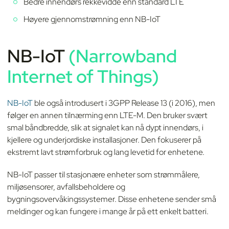
Bedre innendørs rekkevidde enn standard LTE
Høyere gjennomstrømning enn NB-IoT
NB-IoT
(Narrowband
Internet of Things)
NB-IoT
ble også introdusert i 3GPP Release 13 (i 2016), men
følger en annen tilnærming enn LTE-M. Den bruker svært
smal båndbredde, slik at signalet kan nå dypt innendørs, i
kjellere og underjordiske installasjoner. Den fokuserer på
ekstremt lavt strømforbruk og lang levetid for enhetene.
NB-IoT passer til stasjonære enheter som strømmålere,
miljøsensorer, avfallsbeholdere og
bygningsovervåkingssystemer. Disse enhetene sender små
meldinger og kan fungere i mange år på ett enkelt batteri.