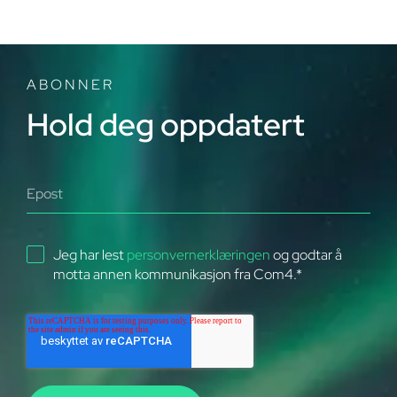
LTE er en del av 4G-familien, og mange operatører
bruker begrepet 4G LTE for å beskrive sine LTE-
nettverk. I praksis betyr begge betegnelsene det
ABONNER
samme i dagligtale.
Hold deg oppdatert
Jeg har lest
personvernerklæringen
og godtar å
motta annen kommunikasjon fra Com4.
*