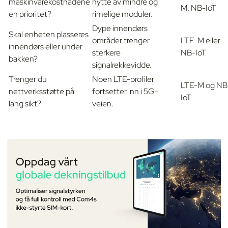
maskinvarekostnadene
nytte av mindre og
M, NB-IoT
en prioritet?
rimelige moduler.
Dype innendørs
Skal enheten plasseres
områder trenger
LTE-M eller
innendørs eller under
sterkere
NB-IoT
bakken?
signalrekkevidde.
Trenger du
Noen LTE-profiler
LTE-M og NB
nettverksstøtte på
fortsetter inn i 5G-
IoT
lang sikt?
veien.