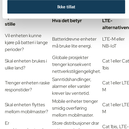
støtte.
Ikke tillat
De beste
Spørsmål du bør
Hva det betyr
LTE-
stille
alternative
Vil enheten kunne
Batteridrevne enheter
LTE-M eller
kjøre på batteri i lange
må bruke lite energi.
NB-IoT
perioder?
Globale prosjekter
Skal enheten brukes i
Cat 1 eller Ca
trenger konsekvent
ulike land?
1bis
nettverkstilgjengelighet.
Sanntidshandlinger,
Trenger enheten raske
Cat 1 eller LT
alarmer eller varsler
responstider?
M
krever lav ventetid.
Mobile enheter trenger
Skal enheten flyttes
Cat 1 eller LT
smidig overføring
mellom mobilmaster?
M
mellom mobilmaster.
Er
Store distribusjoner drar
Cat 1bis, LTE-