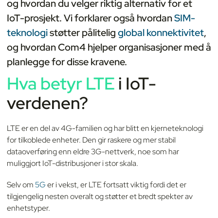
og hvordan du velger riktig alternativ for et
IoT-prosjekt. Vi forklarer også hvordan
SIM-
teknologi
støtter pålitelig
global konnektivitet
,
og hvordan Com4 hjelper organisasjoner med å
planlegge for disse kravene.
Hva betyr
LTE
i IoT-
verdenen?
LTE er en del av 4G-familien og har blitt en kjerneteknologi
for tilkoblede enheter. Den gir raskere og mer stabil
dataoverføring enn eldre 3G-nettverk, noe som har
muliggjort IoT-distribusjoner i stor skala.
Selv om
5G
er i vekst, er LTE fortsatt viktig fordi det er
tilgjengelig nesten overalt og støtter et bredt spekter av
enhetstyper.