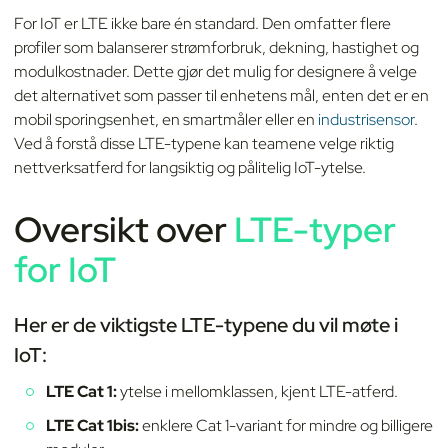
For IoT er LTE ikke bare én standard. Den omfatter flere
profiler som balanserer strømforbruk, dekning, hastighet og
modulkostnader. Dette gjør det mulig for designere å velge
det alternativet som passer til enhetens mål, enten det er en
mobil sporingsenhet, en smartmåler eller en
industrisensor
.
Ved å forstå disse LTE-typene kan teamene velge riktig
nettverksatferd for langsiktig og pålitelig IoT-ytelse.
Oversikt over
LTE-typer
for IoT
Her er de viktigste LTE-typene du vil møte i
IoT:
LTE Cat 1:
ytelse i mellomklassen, kjent LTE-atferd.
LTE Cat 1bis:
enklere Cat 1-variant for mindre og billigere