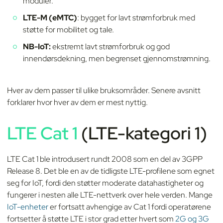
moduler.
LTE-M (eMTC)
: bygget for lavt strømforbruk med
støtte for mobilitet og tale.
NB-IoT:
ekstremt lavt strømforbruk og god
innendørsdekning, men begrenset gjennomstrømning.
Hver av dem passer til ulike bruksområder. Senere avsnitt
forklarer hvor hver av dem er mest nyttig.
LTE Cat 1
(LTE-kategori 1)
LTE Cat 1 ble introdusert rundt 2008 som en del av 3GPP
Release 8. Det ble en av de tidligste LTE-profilene som egnet
seg for IoT, fordi den støtter moderate datahastigheter og
fungerer i nesten alle LTE-nettverk over hele verden. Mange
IoT-enheter
er fortsatt avhengige av Cat 1 fordi operatørene
fortsetter å støtte LTE i stor grad etter hvert som
2G og 3G