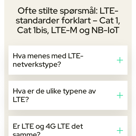
Ofte stilte spørsmål: LTE-
standarder forklart – Cat 1,
Cat 1bis, LTE-M og NB-IoT
Hva menes med LTE-
netverkstype?
En LTE-netverkstype viser hvilken versjon av LTE en
enhet bruker. Hver type har ulik hastighet,
Hva er de ulike typene av
strømforbruk og dekning. Dette bidrar til å
LTE?
bestemme hvordan enheten yter i nettverket.
De viktigste typene av LTE er:
Er LTE og 4G LTE det
LTE Cat 1
samme?