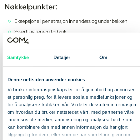
Nøkkelpunkter:
Eksepsjonell penetrasjon innendørs og under bakken
Svært lavt energiforbruk
Begrenset mobilitet
Best egnet for små, sjeldne dataoverføringer
Samtykke
Detaljer
Om
Hvis du vil lære mer om NB-IoT, kan du lese Com4s detaljerte
Denne nettsiden anvender cookies
guide om
NB-IoT
.
Vi bruker informasjonskapsler for å gi innhold og annonser
et personlig preg, for å levere sosiale mediefunksjoner og
for å analysere trafikken vår. Vi deler dessuten informasjon
om hvordan du bruker nettstedet vårt, med partnerne våre
innen sosiale medier, annonsering og analysearbeid, som
kan kombinere den med annen informasjon du har gjort
tilgjengelig for dem, eller som de har samlet inn gjennom