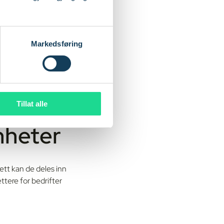
e funksjoner på
tbare
Markedsføring
sterne anlegg
,
k, logistikk og mange
Tillat alle
nheter
tt kan de deles inn
ttere for bedrifter
.