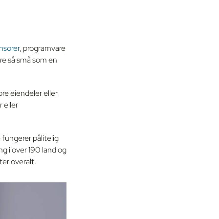
nsorer
, programvare
ære så små som en
e eiendeler eller
 eller
fungerer pålitelig
g i over 190 land og
ter overalt.