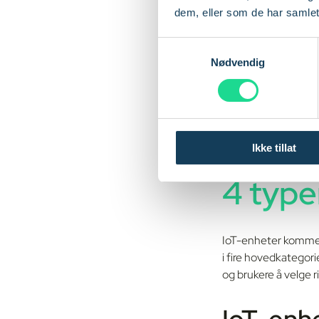
bedre beslutninger 
dem, eller som de har samlet
I helsevesenet gjør 
S
avstand. I fabrikker
Nødvendig
a
sammenbrudd. Pålite
m
automatisere rutin
t
y
Denne teknologien 
k
andre sektorer.
Ikke tillat
k
e
4 type
v
a
l
g
IoT-enheter kommer 
i fire hovedkategori
og brukere å velge r
IoT-enhe