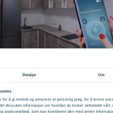
Detaljer
Om
r er
IoT-enheter vikti
ookies
 for å gi innhold og annonser et personlig preg, for å levere sos
deler dessuten informasjon om hvordan du bruker nettstedet vårt,
nsjer smartere og mer effektive. De gir data i sanntid som hjelper 
og analysearbeid, som kan kombinere den med annen informasjon d