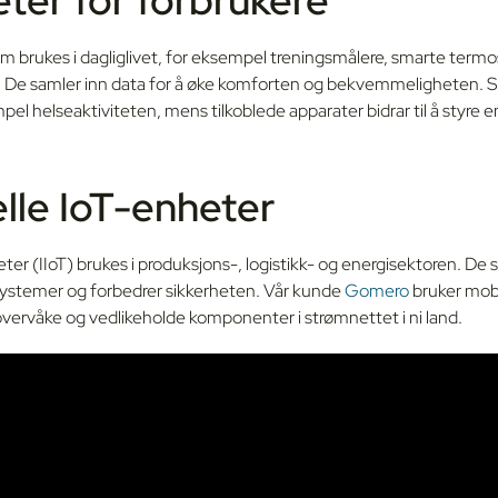
m brukes i dagliglivet, for eksempel treningsmålere, smarte termos
 De samler inn data for å øke komforten og bekvemmeligheten. 
el helseaktiviteten, mens tilkoblede apparater bidrar til å styre 
elle IoT-enheter
eter (IIoT) brukes i produksjons-, logistikk- og energisektoren. De
r systemer og forbedrer sikkerheten. Vår kunde
Gomero
bruker mobi
 overvåke og vedlikeholde komponenter i strømnettet i ni land.