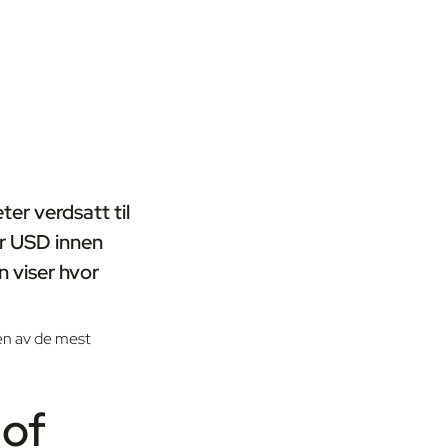
er verdsatt til
der USD innen
 viser hvor
 en av de mest
 of