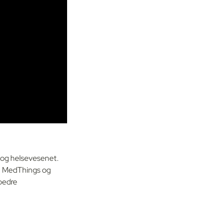
n og helsevesenet.
y. MedThings og
 bedre