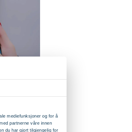
ge?
iale mediefunksjoner og for å
 med partnerne våre innen
bedrifter med å ta
u har gjort tilgjengelig for