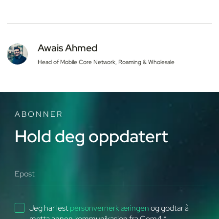
Awais Ahmed
Head of Mobile Core Network, Roaming & Wholesale
ABONNER
Hold deg oppdatert
Jeg har lest
personvernerklæringen
og godtar å
motta annen kommunikasjon fra Com4.
*