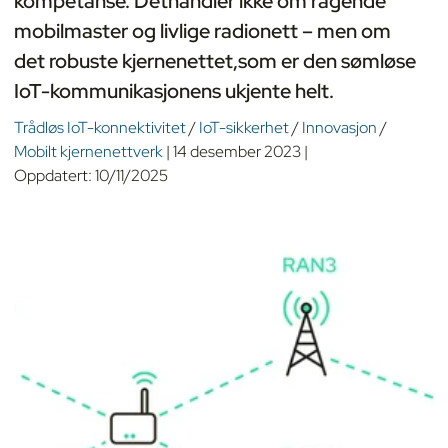
kompetanse. Det
handler ikke om ragende
mobilmaster og livlige radionett – men om
det robuste kjernenettet,
som er den sømløse
IoT-kommunikasjonens ukjente helt.
Trådløs IoT-konnektivitet
/
IoT-sikkerhet
/
Innovasjon
/
Mobilt kjernenettverk
|
14 desember 2023
|
Oppdatert:
10/11/2025