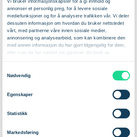
Vi bruker informasjonskapsler for å gi innhold og
som strømbrudd eller naturkatastrofer.
annonser et personlig preg, for å levere sosiale
mediefunksjoner og for å analysere trafikken vår. Vi deler
Skalerbarhet
dessuten informasjon om hvordan du bruker nettstedet
vårt, med partnerne våre innen sosiale medier,
IoT-applikasjoner krever ofte skalerbare kjernenett. Et skille
annonsering og analysearbeid, som kan kombinere den
mellom maskin- og programvareelementer i moderne
med annen informasjon du har gjort tilgjengelig for dem,
nettverk gjør det enklere å sikre skalerbarhet. Det meste av
eller som de har samlet inn gjennom din bruk av
kjernenettutstyr ligger i datasentre, som ofte bruker
tjenestene deres.
standardservere med en bestemt programvare.
S
Nødvendig
a
Enten man utvider kapasiteten i PGW, legger til gateways
m
eller styrker HLR-kapasiteten, blir skaleringen enklere. Innleie
t
Egenskaper
av flere servere i samme datasenter og installasjon av
y
nødvendig programvare kan legge til rette for vekst.
k
k
Statistikk
Nettverksarkitektur bidrar også til skalerbarhet. En full
e
MVNO bruker ofte distribuerte kjernenett som knytter IoT-
v
enheter til ulike kommunikasjonsenheter, sentraliserte noder,
Markedsføring
a