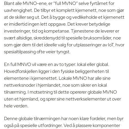
Blant alle MVNO-ene, er “full MVNO” selve fyrtårnet for
uavhengighet. De tilbyr et komplett kjernenett, noe som gjør
at de skiller seg ut. Det å bygge og vedlikeholde et kjernenett
er imidlertid ingen lett oppgave. Det krever betydelige
investeringer, tid og kompetanse. Tjenestene de leverer er
svært allsidige, skreddersydd til spesielle bruksområder, noe
som gjør dem til det ideelle valg for utplasseringer av IoT, hvor
spesialtilpassing ofte veier tyngst.
En full MNVO vil være en av to typer: lokal eller global.
Hovedforskjellen ligger i den fysiske beliggenheten til
elementene i kjernenettet. Lokale MVNO har alle sine
nettverksnoder i hjemlandet, noe som sikrer en lokal
tilnærming. I motsetning til dette opererer globale MVNO
uten et hjemland, og sprer sine nettverkselementer ut over
hele verden.
Denne globale tilnærmingen har noen klare fordeler, men byr
også på spesielle utfordringer. Ved å plassere komponenter