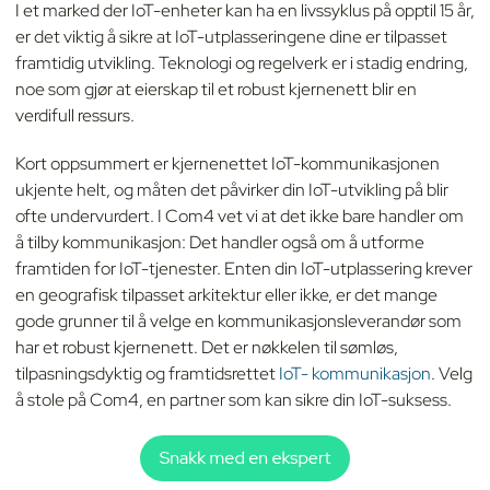
I et marked der IoT-enheter kan ha en livssyklus på opptil 15 år,
er det viktig å sikre at IoT-utplasseringene dine er tilpasset
framtidig utvikling. Teknologi og regelverk er i stadig endring,
noe som gjør at eierskap til et robust kjernenett blir en
verdifull ressurs.
Kort oppsummert er kjernenettet IoT-kommunikasjonen
ukjente helt, og måten det påvirker din IoT-utvikling på blir
ofte undervurdert. I Com4 vet vi at det ikke bare handler om
å tilby kommunikasjon: Det handler også om å utforme
framtiden for IoT-tjenester. Enten din IoT-utplassering krever
en geografisk tilpasset arkitektur eller ikke, er det mange
gode grunner til å velge en kommunikasjonsleverandør som
har et robust kjernenett. Det er nøkkelen til sømløs,
tilpasningsdyktig og framtidsrettet
IoT- kommunikasjon
. Velg
å stole på Com4, en partner som kan sikre din IoT-suksess.