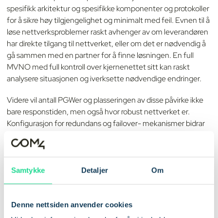
spesifikk arkitektur og spesifikke komponenter og protokoller
for å sikre høy tilgjengelighet og minimalt med feil. Evnen til å
løse nettverksproblemer raskt avhenger av om leverandøren
har direkte tilgang til nettverket, eller om det er nødvendig å
gå sammen med en partner for å finne løsningen. En full
MVNO med full kontroll over kjernenettet sitt kan raskt
analysere situasjonen og iverksette nødvendige endringer.
Videre vil antall PGWer og plasseringen av disse påvirke ikke
bare responstiden, men også hvor robust nettverket er.
Konfigurasjon for redundans og failover- mekanismer bidrar
til å sikre uavbrutt tjeneste. Når det er problemer med en
gateway, kan trafikken sømløst overføres til en annen PGW i
drift, for slik åopprettholde forbindelsen.
Samtykke
Detaljer
Om
I tillegg har abonnentdatabaser (HLR/HSS) ofte etablert
redundante installasjoner som kan sikre uavbrutt forbindelse.
Geografisk reservekapasitet, der noder blir utplassert i ulike
Denne nettsiden anvender cookies
regioner, reduserer risikoen for samtidig svikt grunnet faktorer