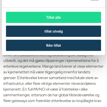
svitsjer og sentraler. Denne måten å bruke flere lag på gir
l
mulighet for rask utvidelse ved å legge til nye enhetslag, som
g
igjen vi sikre skalerbarhet for ulike IoT-utplasseringer. Ønsker
Tillat alle
du å lære mer om fremtidens muligheter innen digitalisering?
Meld deg på vårt on-demand webinar om IoT, AI og
skytjenester
.
tillat utvalg
Overholdelse av lover og regler
Ikke tillat
Lover om datasuverenitet og lokalisering blir stadig mer
utbredt, og det må gjøres tilpasninger i kjernenettene for å
etterleve regelverkene. Mange land krever at visse elementer
av kjernenettet må være tilgjengelig innenfor landets
grenser. Etterlevelse krever samarbeid med lokale eiere av
infrastruktur, eller flere viktige elementer i leverandørens
kjernenett. En full MVNO vil være å foretrekke i slike
sammenhenger, ettersom de har global tilstedeværelse og
flere gateways som forenkler etterlevelse av lovpålagte krav.