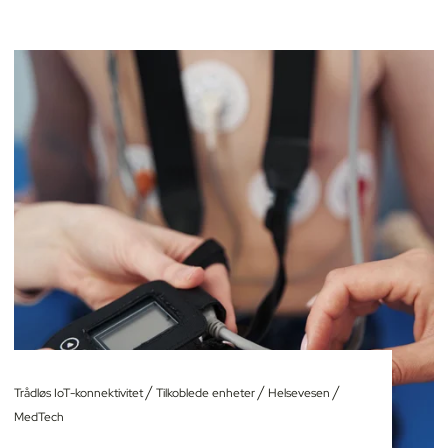
/
/
/
Trådløs IoT-konnektivitet
Tilkoblede enheter
Helsevesen
MedTech